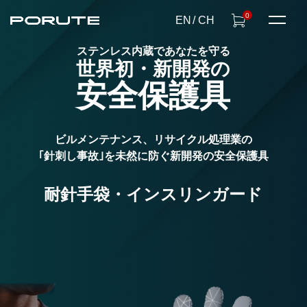
0
EN
CH
ステンレス内蔵であなたを守る
世界初新感覚の
世界屈指の
世界初・新開発の
エイガード
安全保護具
ステンレス内蔵技術で、
132ピースもの薄板ステンレスが隙間なく
安全性とパフォーマンスに
ブーツインナーに内蔵しています
ビルメンテナンス、リサイクル処理業の
もしウエーディング中にエイに襲われても
｢針刺し事故｣を未然に防ぐ新開発の安全保護具
変革を起こす
内蔵されたステンレスが
アングラーの脚部を守ります
耐針手袋・インスリンガード
サスケシリーズ
SUS-K SERIES
SUS-K レイズ