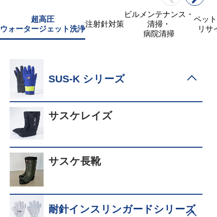
ビルメンテナンス・
超高圧
ペット
注射針対策
清掃・
ウォータージェット洗浄
リサ
病院清掃
SUS-K シリーズ
サスケレイズ
サスケ長靴
耐針インスリンガードシリーズ